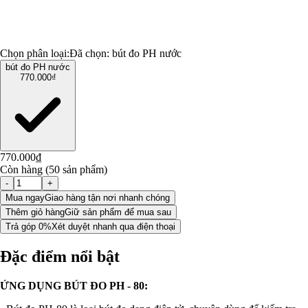
Chọn phân loại:
Đã chọn:
bút đo PH nước
bút đo PH nước
770.000₫
770.000₫
Còn hàng (50 sản phẩm)
-
+
Mua ngay
Giao hàng tận nơi nhanh chóng
Thêm giỏ hàng
Giữ sản phẩm để mua sau
Trả góp 0%
Xét duyệt nhanh qua điện thoại
Đặc điểm nổi bật
ỨNG DỤNG BÚT ĐO PH - 80: