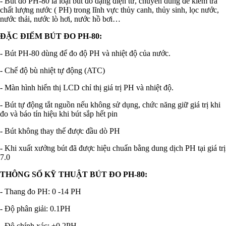
- Bút đo PH-80 là loại bút đo dạng điện tử, chuyên dùng để kiểm tra
chất lượng nước ( PH) trong lĩnh vực thủy canh, thủy sinh, lọc nước,
nước thải, nước lò hơi, nước hồ bơi…
ĐẶC ĐIỂM BÚT ĐO PH-80:
- Bút PH-80 dùng để đo độ PH và nhiệt độ của nước.
- Chế độ bù nhiệt tự động (ATC)
- Màn hình hiển thị LCD chỉ thị giá trị PH và nhiệt độ.
- Bút tự động tắt nguồn nếu không sử dụng, chức năng giữ giá trị khi
đo và báo tín hiệu khi bút sắp hết pin
- Bút không thay thế được đầu dò PH
- Khi xuất xưởng bút đã được hiệu chuẩn bằng dung dịch PH tại giá trị
7.0
THÔNG SỐ KỸ THUẬT BÚT ĐO PH-80:
- Thang đo PH: 0 -14 PH
- Độ phân giải: 0.1PH
- Độ chính xác: ±0.2PH