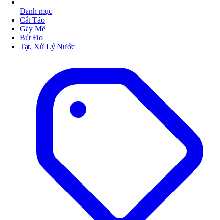
Danh mục
Cắt Tảo
Gây Mê
Bút Đo
Tạt, Xử Lý Nước