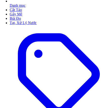
Danh mục
Cắt Tảo
Gây Mê
Bút Đo
Tạt, Xử Lý Nước