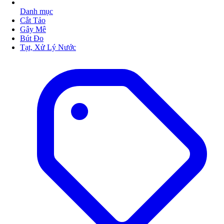
Danh mục
Cắt Tảo
Gây Mê
Bút Đo
Tạt, Xử Lý Nước