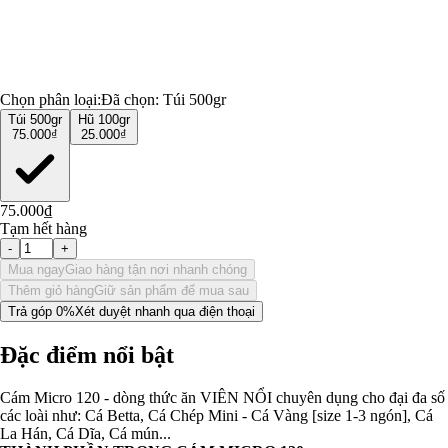
Chọn phân loại:
Đã chọn:
Túi 500gr
Túi 500gr
Hũ 100gr
75.000₫
25.000₫
75.000₫
Tạm hết hàng
-
+
Mua ngay
Giao hàng tận nơi nhanh chóng
Thêm giỏ hàng
Giữ sản phẩm để mua sau
Trả góp 0%
Xét duyệt nhanh qua điện thoại
Đặc điểm nổi bật
Cám Micro 120 - dòng thức ăn VIÊN NỔI chuyên dụng cho đại đa số
các loài như: Cá Betta, Cá Chép Mini - Cá Vàng [size 1-3 ngón], Cá
La Hán, Cá Dĩa, Cá mún...