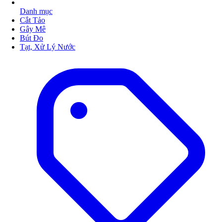
Danh mục
Cắt Tảo
Gây Mê
Bút Đo
Tạt, Xử Lý Nước