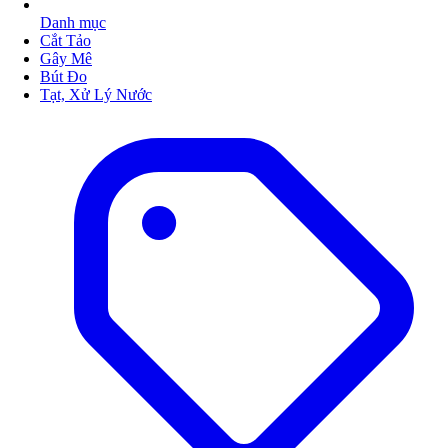
Danh mục
Cắt Tảo
Gây Mê
Bút Đo
Tạt, Xử Lý Nước