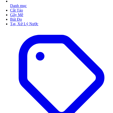
Danh mục
Cắt Tảo
Gây Mê
Bút Đo
Tạt, Xử Lý Nước