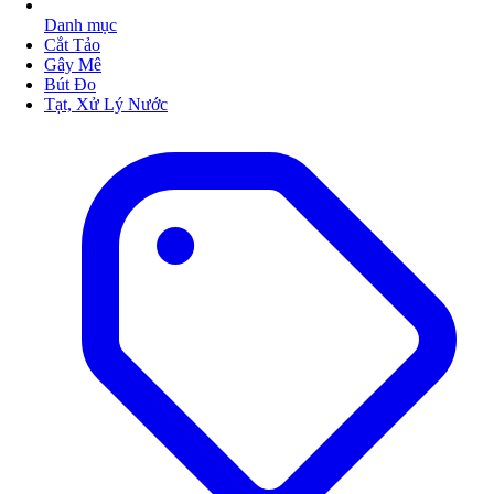
Danh mục
Cắt Tảo
Gây Mê
Bút Đo
Tạt, Xử Lý Nước