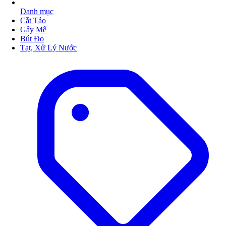
Danh mục
Cắt Tảo
Gây Mê
Bút Đo
Tạt, Xử Lý Nước