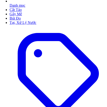
Danh mục
Cắt Tảo
Gây Mê
Bút Đo
Tạt, Xử Lý Nước