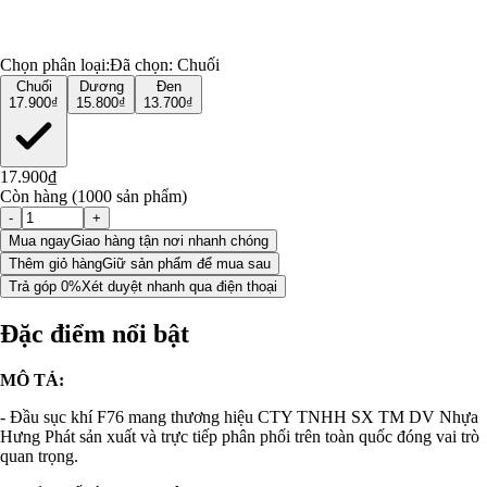
Chọn phân loại:
Đã chọn:
Chuối
Chuối
Dương
Đen
17.900₫
15.800₫
13.700₫
17.900₫
Còn hàng (1000 sản phẩm)
-
+
Mua ngay
Giao hàng tận nơi nhanh chóng
Thêm giỏ hàng
Giữ sản phẩm để mua sau
Trả góp 0%
Xét duyệt nhanh qua điện thoại
Đặc điểm nổi bật
MÔ TẢ:
- Đầu sục khí F76 mang thương hiệu CTY TNHH SX TM DV Nhựa
Hưng Phát sản xuất và trực tiếp phân phối trên toàn quốc đóng vai trò
quan trọng.