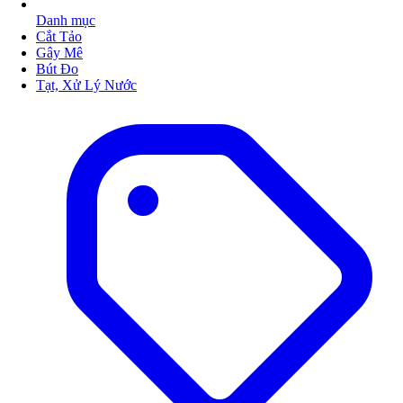
Danh mục
Cắt Tảo
Gây Mê
Bút Đo
Tạt, Xử Lý Nước