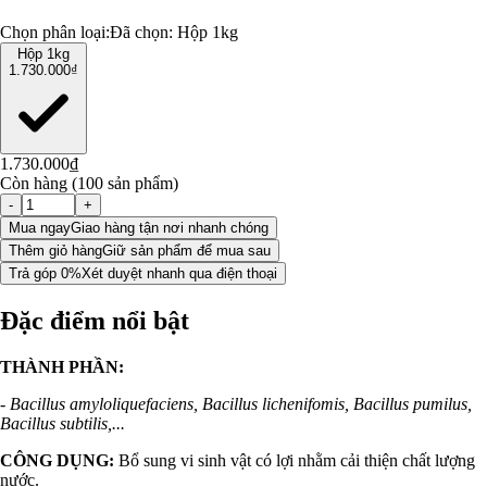
Chọn phân loại:
Đã chọn:
Hộp 1kg
Hộp 1kg
1.730.000₫
1.730.000₫
Còn hàng (100 sản phẩm)
-
+
Mua ngay
Giao hàng tận nơi nhanh chóng
Thêm giỏ hàng
Giữ sản phẩm để mua sau
Trả góp 0%
Xét duyệt nhanh qua điện thoại
Đặc điểm nổi bật
THÀNH PHẦN:
-
Bacillus amyloliquefaciens, Bacillus lichenifomis, Bacillus pumilus,
Bacillus subtilis,...
CÔNG DỤNG:
Bổ sung vi sinh vật có lợi nhằm cải thiện chất lượng
nước.