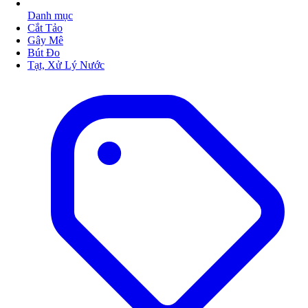
Danh mục
Cắt Tảo
Gây Mê
Bút Đo
Tạt, Xử Lý Nước