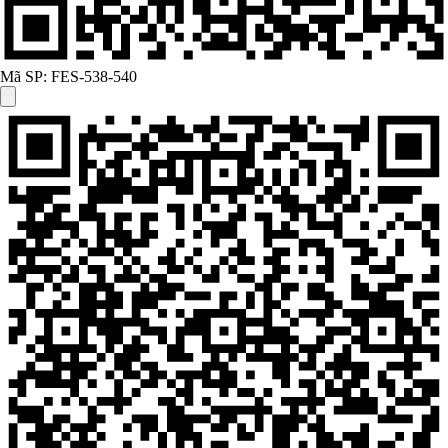
Mã SP:
FES-538-540