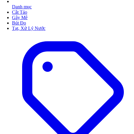
Danh mục
Cắt Tảo
Gây Mê
Bút Đo
Tạt, Xử Lý Nước