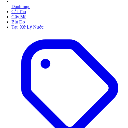
Danh mục
Cắt Tảo
Gây Mê
Bút Đo
Tạt, Xử Lý Nước