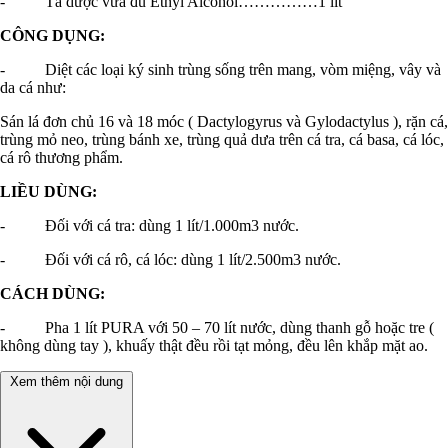
- Tá dược vừa đủ Ethyl Alcohol……………1 lít
CÔNG DỤNG:
- Diệt các loại ký sinh trùng sống trên mang, vòm miệng, vây và
da cá như:
Sán lá đơn chủ 16 và 18 móc ( Dactylogyrus và Gylodactylus ), rặn cá,
trùng mỏ neo, trùng bánh xe, trùng quả dưa trên cá tra, cá basa, cá lóc,
cá rô thương phẩm.
LIỀU DÙNG:
- Đối với cá tra: dùng 1 lít/1.000m3 nước.
- Đối với cá rô, cá lóc: dùng 1 lít/2.500m3 nước.
CÁCH DÙNG:
- Pha 1 lít PURA với 50 – 70 lít nước, dùng thanh gỗ hoặc tre (
không dùng tay ), khuấy thật đều rồi tạt mỏng, đều lên khắp mặt ao.
Xem thêm nội dung