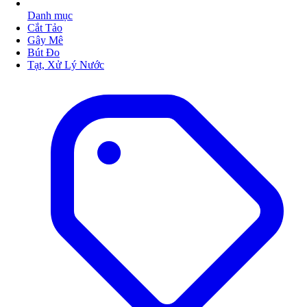
Danh mục
Cắt Tảo
Gây Mê
Bút Đo
Tạt, Xử Lý Nước