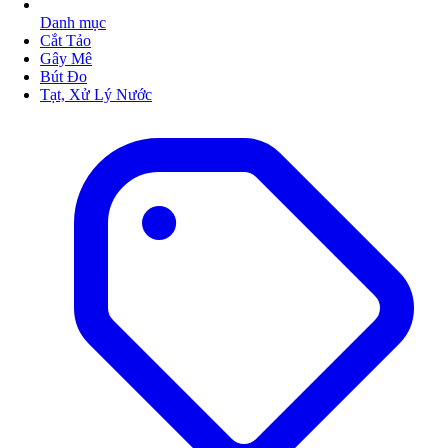
Danh mục
Cắt Tảo
Gây Mê
Bút Đo
Tạt, Xử Lý Nước