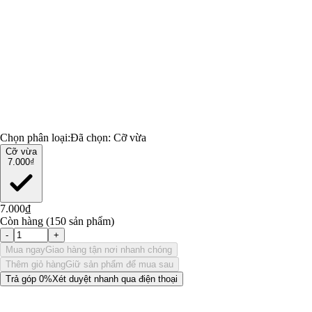
Chọn phân loại:
Đã chọn:
Cỡ vừa
Cỡ vừa
7.000₫
7.000₫
Còn hàng (150 sản phẩm)
-
+
Mua ngay
Giao hàng tận nơi nhanh chóng
Thêm giỏ hàng
Giữ sản phẩm để mua sau
Trả góp 0%
Xét duyệt nhanh qua điện thoại