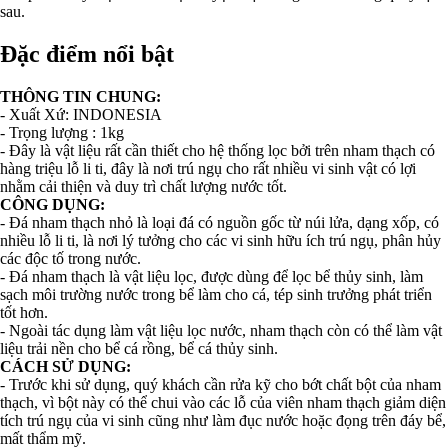
sau.
Đặc điểm nổi bật
THÔNG TIN CHUNG:
- Xuất Xứ: INDONESIA
- Trọng lượng : 1kg
- Đây là vật liệu rất cần thiết cho hệ thống lọc bởi trên nham thạch có
hàng triệu lỗ li ti, đây là nơi trú ngụ cho rất nhiều vi sinh vật có lợi
nhằm cải thiện và duy trì chất lượng nước tốt.
CÔNG DỤNG:
- Đá nham thạch nhỏ là loại đá có nguồn gốc từ núi lửa, dạng xốp, có
nhiều lỗ li ti, là nơi lý tưởng cho các vi sinh hữu ích trú ngụ, phân hủy
các độc tố trong nước.
- Đá nham thạch là vật liệu lọc, được dùng để lọc bể thủy sinh, làm
sạch môi trường nước trong bể làm cho cá, tép sinh trưởng phát triển
tốt hơn.
- Ngoài tác dụng làm vật liệu lọc nước, nham thạch còn có thể làm vật
liệu trải nền cho bể cá rồng, bể cá thủy sinh.
CÁCH SỬ DỤNG:
- Trước khi sử dụng, quý khách cần rửa kỹ cho bớt chất bột của nham
thạch, vì bột này có thể chui vào các lỗ của viên nham thạch giảm diện
tích trú ngụ của vi sinh cũng như làm đục nước hoặc đọng trên đáy bể,
mất thẩm mỹ.