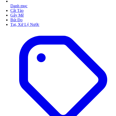
Danh mục
Cắt Tảo
Gây Mê
Bút Đo
Tạt, Xử Lý Nước