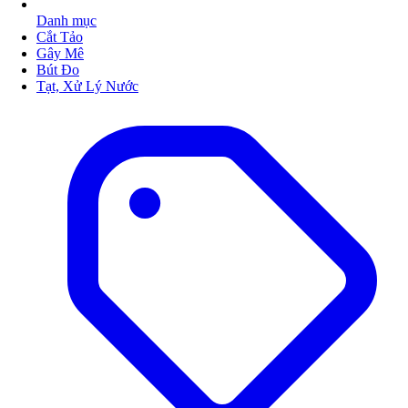
Danh mục
Cắt Tảo
Gây Mê
Bút Đo
Tạt, Xử Lý Nước