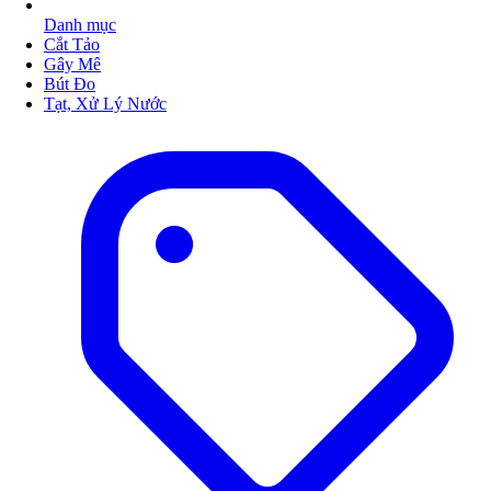
Danh mục
Cắt Tảo
Gây Mê
Bút Đo
Tạt, Xử Lý Nước