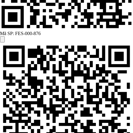
Mã SP:
FES-000-876