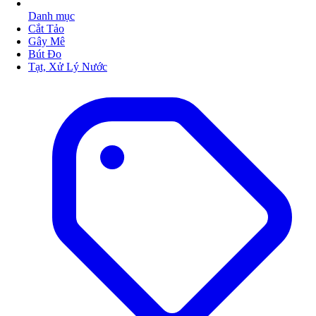
Danh mục
Cắt Tảo
Gây Mê
Bút Đo
Tạt, Xử Lý Nước