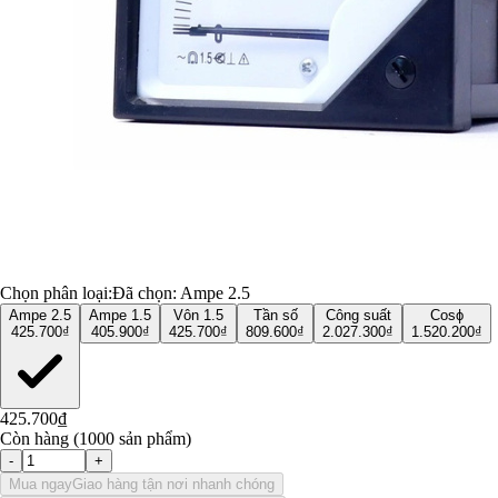
Chọn phân loại:
Đã chọn:
Ampe 2.5
Ampe 2.5
Ampe 1.5
Vôn 1.5
Tần số
Công suất
Cosϕ
425.700₫
405.900₫
425.700₫
809.600₫
2.027.300₫
1.520.200₫
425.700₫
Còn hàng (1000 sản phẩm)
-
+
Mua ngay
Giao hàng tận nơi nhanh chóng