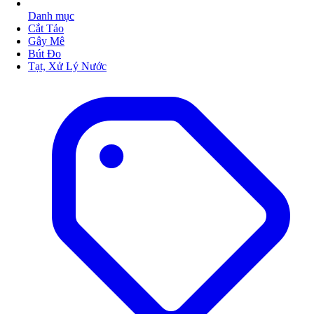
Danh mục
Cắt Tảo
Gây Mê
Bút Đo
Tạt, Xử Lý Nước