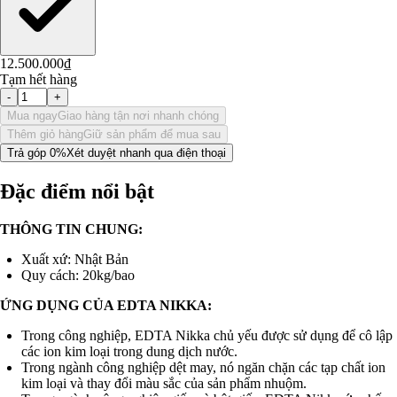
12.500.000₫
Tạm hết hàng
-
+
Mua ngay
Giao hàng tận nơi nhanh chóng
Thêm giỏ hàng
Giữ sản phẩm để mua sau
Trả góp 0%
Xét duyệt nhanh qua điện thoại
Đặc điểm nổi bật
THÔNG TIN CHUNG:
Xuất xứ: Nhật Bản
Quy cách: 20kg/bao
ỨNG DỤNG CỦA EDTA NIKKA:
Trong công nghiệp, EDTA Nikka chủ yếu được sử dụng để cô lập
các ion kim loại trong dung dịch nước.
Trong ngành công nghiệp dệt may, nó ngăn chặn các tạp chất ion
kim loại và thay đổi màu sắc của sản phẩm nhuộm.