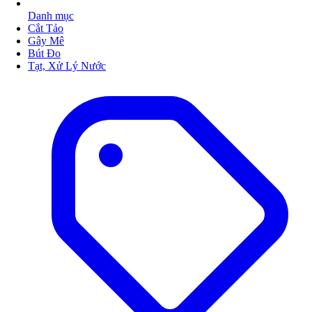
Danh mục
Cắt Tảo
Gây Mê
Bút Đo
Tạt, Xử Lý Nước