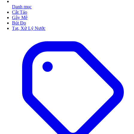
Danh mục
Cắt Tảo
Gây Mê
Bút Đo
Tạt, Xử Lý Nước