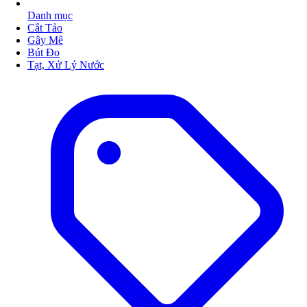
Danh mục
Cắt Tảo
Gây Mê
Bút Đo
Tạt, Xử Lý Nước