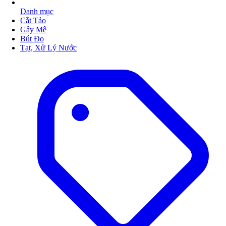
Danh mục
Cắt Tảo
Gây Mê
Bút Đo
Tạt, Xử Lý Nước