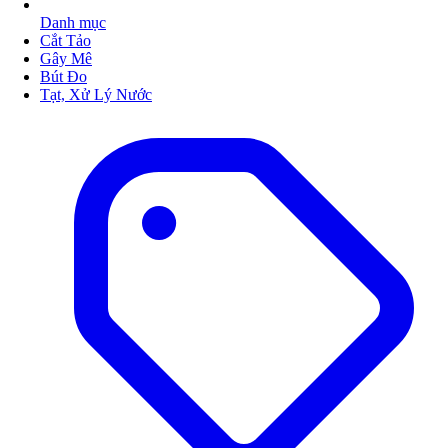
Danh mục
Cắt Tảo
Gây Mê
Bút Đo
Tạt, Xử Lý Nước