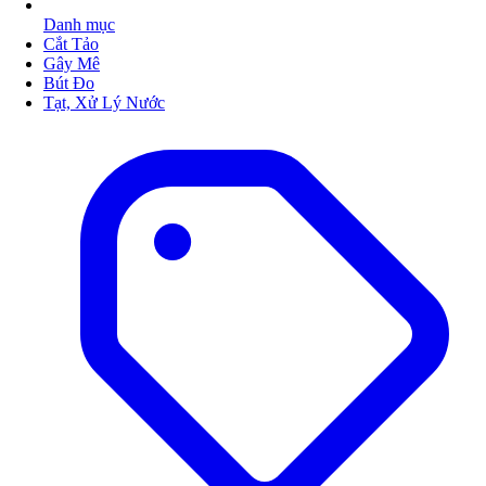
Danh mục
Cắt Tảo
Gây Mê
Bút Đo
Tạt, Xử Lý Nước