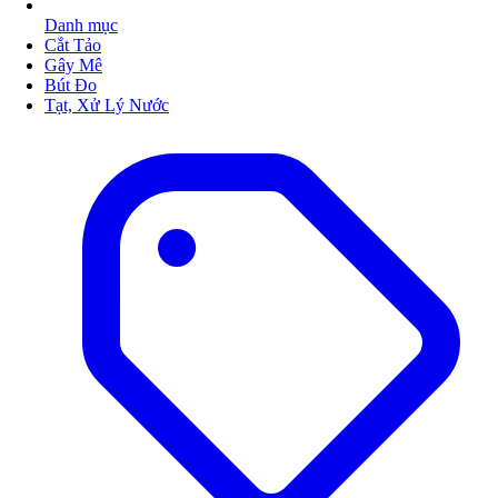
Danh mục
Cắt Tảo
Gây Mê
Bút Đo
Tạt, Xử Lý Nước