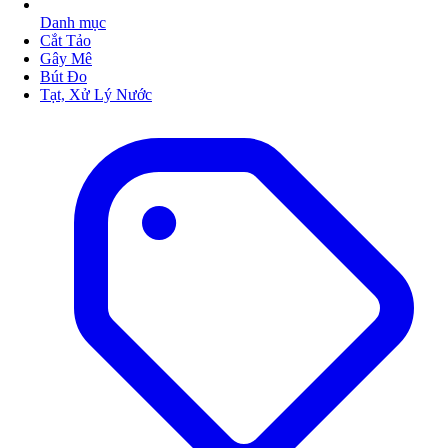
Danh mục
Cắt Tảo
Gây Mê
Bút Đo
Tạt, Xử Lý Nước