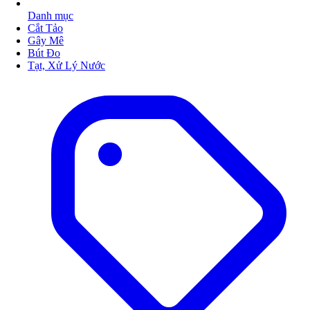
Danh mục
Cắt Tảo
Gây Mê
Bút Đo
Tạt, Xử Lý Nước