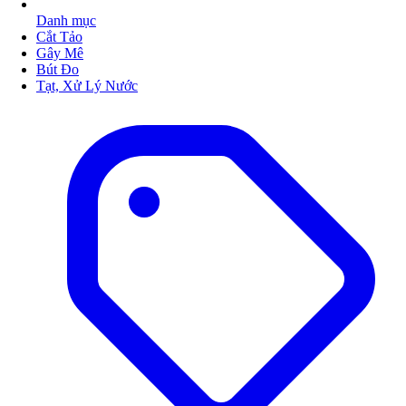
Danh mục
Cắt Tảo
Gây Mê
Bút Đo
Tạt, Xử Lý Nước