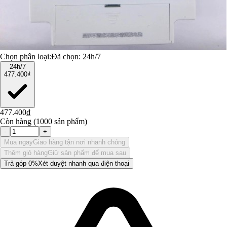
Chọn phân loại:
Đã chọn:
24h/7
24h/7
477.400₫
477.400₫
Còn hàng (1000 sản phẩm)
-
+
Mua ngay
Giao hàng tận nơi nhanh chóng
Thêm giỏ hàng
Giữ sản phẩm để mua sau
Trả góp 0%
Xét duyệt nhanh qua điện thoại