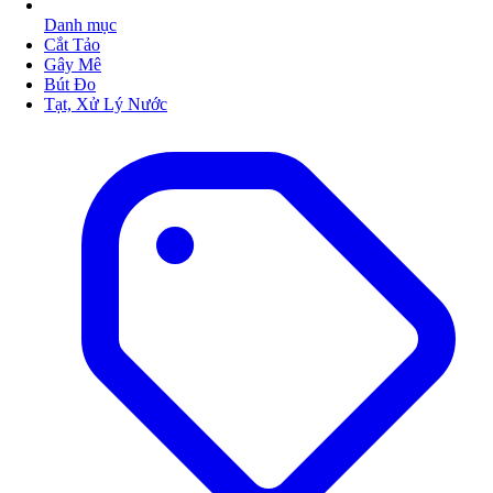
Danh mục
Cắt Tảo
Gây Mê
Bút Đo
Tạt, Xử Lý Nước