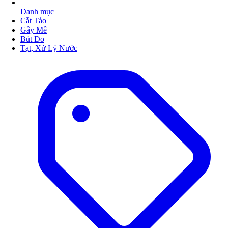
Danh mục
Cắt Tảo
Gây Mê
Bút Đo
Tạt, Xử Lý Nước