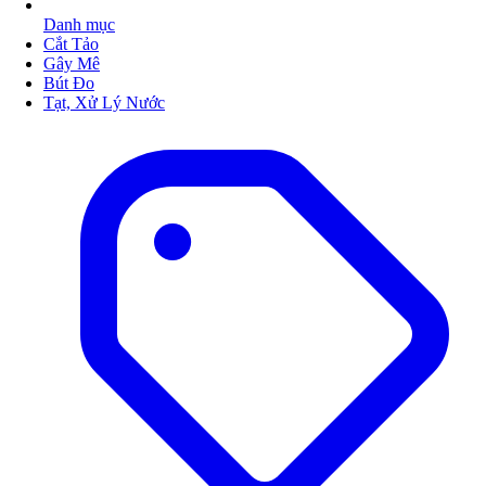
Danh mục
Cắt Tảo
Gây Mê
Bút Đo
Tạt, Xử Lý Nước