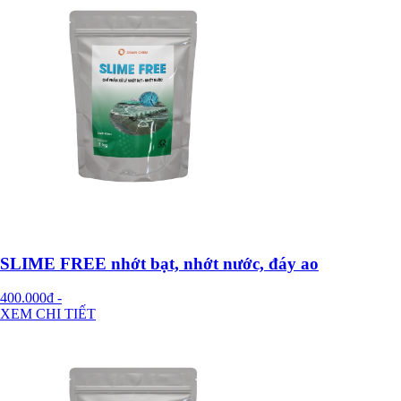
SLIME FREE nhớt bạt, nhớt nước, đáy ao
400.000đ
-
XEM CHI TIẾT