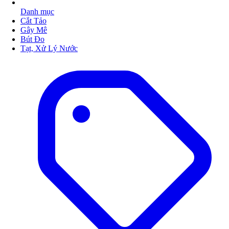
Danh mục
Cắt Tảo
Gây Mê
Bút Đo
Tạt, Xử Lý Nước