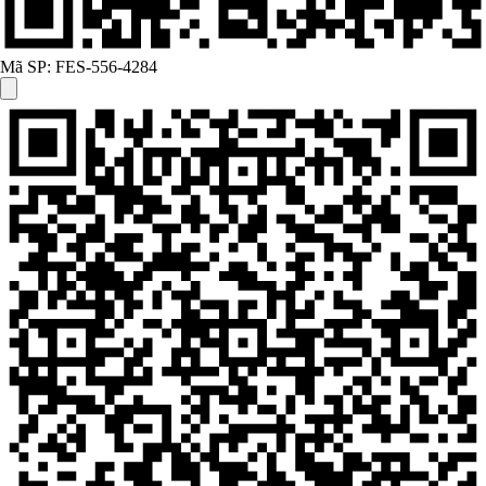
Mã SP:
FES-556-4284