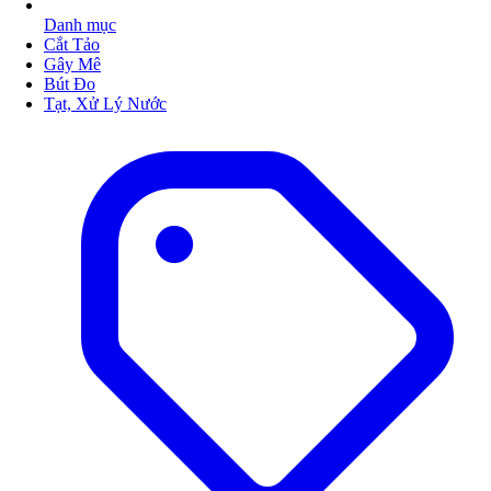
Danh mục
Cắt Tảo
Gây Mê
Bút Đo
Tạt, Xử Lý Nước