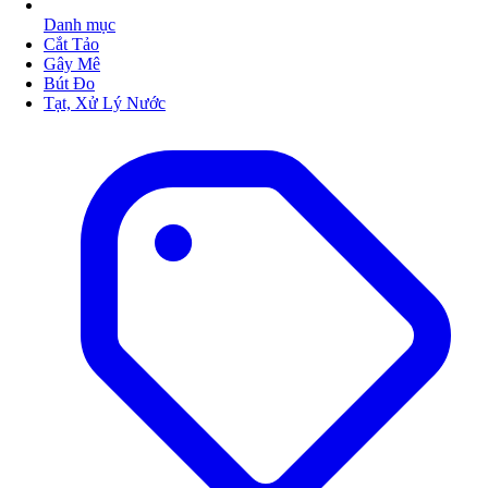
Danh mục
Cắt Tảo
Gây Mê
Bút Đo
Tạt, Xử Lý Nước