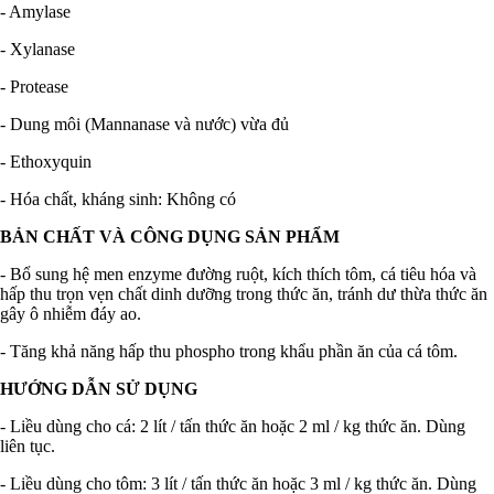
- Amylase
- Xylanase
- Protease
- Dung môi (Mannanase và nước) vừa đủ
- Ethoxyquin
- Hóa chất, kháng sinh: Không có
BẢN CHẤT VÀ CÔNG DỤNG SẢN PHẨM
- Bổ sung hệ men enzyme đường ruột, kích thích tôm, cá tiêu hóa và
hấp thu trọn vẹn chất dinh dưỡng trong thức ăn, tránh dư thừa thức ăn
gây ô nhiễm đáy ao.
- Tăng khả năng hấp thu phospho trong khẩu phần ăn của cá tôm.
HƯỚNG DẪN SỬ DỤNG
- Liều dùng cho cá: 2 lít / tấn thức ăn hoặc 2 ml / kg thức ăn. Dùng
liên tục.
- Liều dùng cho tôm: 3 lít / tấn thức ăn hoặc 3 ml / kg thức ăn. Dùng