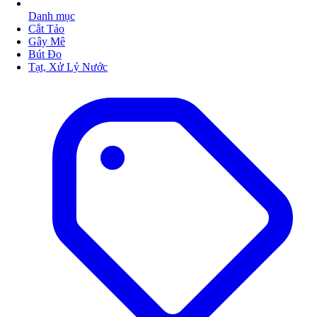
Danh mục
Cắt Tảo
Gây Mê
Bút Đo
Tạt, Xử Lý Nước