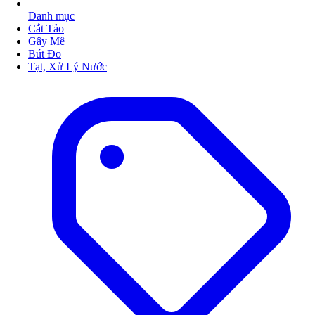
Danh mục
Cắt Tảo
Gây Mê
Bút Đo
Tạt, Xử Lý Nước