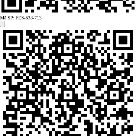
Mã SP:
FES-538-713