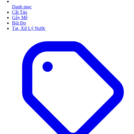
Danh mục
Cắt Tảo
Gây Mê
Bút Đo
Tạt, Xử Lý Nước