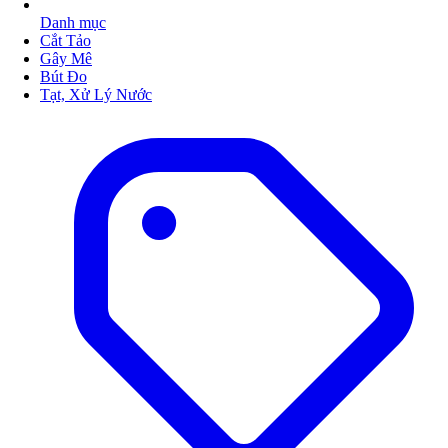
Danh mục
Cắt Tảo
Gây Mê
Bút Đo
Tạt, Xử Lý Nước