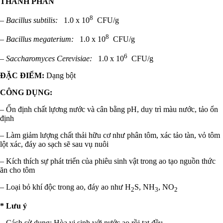
THÀNH PHẦN
8
–
Bacillus subtilis​​:
1.0 x 10
CFU/g
8
–
Bacillus megaterium​​:
1.0 x 10
CFU/g
6
–
Saccharomyces Cerevisiae​:
1.0 x 10
CFU/g
ĐẶC ĐIỂM:
Dạng bột
CÔNG DỤNG:
– Ổn định chất lựơng nước và cân bằng pH, duy trì màu nước, tảo ổn
định
– Làm giảm lượng chất thải hữu cơ như phân tôm, xác tảo tàn, vỏ tôm
lột xác, đáy ao sạch sẽ sau vụ nuôi
– Kích thích sự phát triển của phiêu sinh vật trong ao tạo nguồn thức
ăn cho tôm
– Loại bỏ khí độc trong ao, đáy ao như H
S, NH
, NO
2
3
2
* Lưu ý
– Cách sử dụng: Hòa vi sinh với nước ao rồi tạt đều