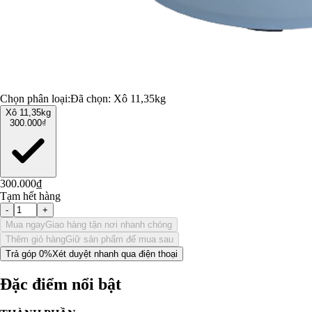
Chọn phân loại:
Đã chọn:
Xô 11,35kg
Xô 11,35kg
300.000₫
300.000₫
Tạm hết hàng
-
+
Mua ngay
Giao hàng tận nơi nhanh chóng
Thêm giỏ hàng
Giữ sản phẩm để mua sau
Trả góp 0%
Xét duyệt nhanh qua điện thoại
Đặc điểm nổi bật