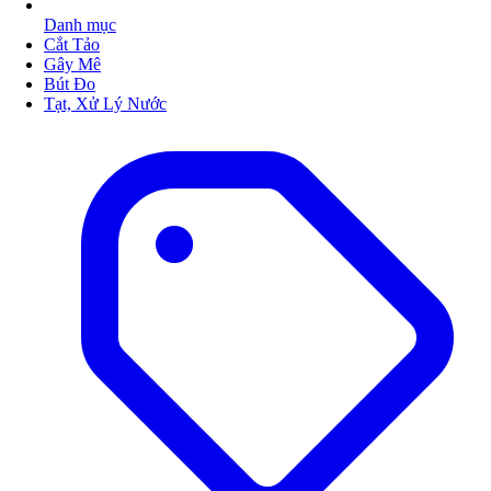
Danh mục
Cắt Tảo
Gây Mê
Bút Đo
Tạt, Xử Lý Nước