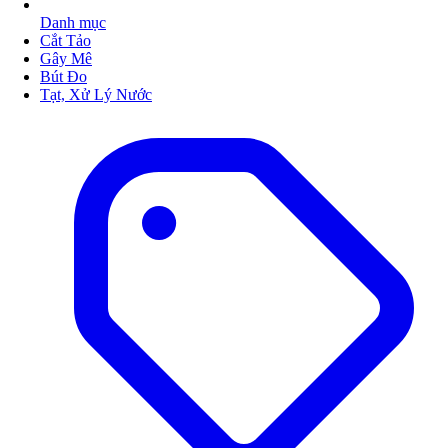
Danh mục
Cắt Tảo
Gây Mê
Bút Đo
Tạt, Xử Lý Nước