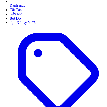
Danh mục
Cắt Tảo
Gây Mê
Bút Đo
Tạt, Xử Lý Nước