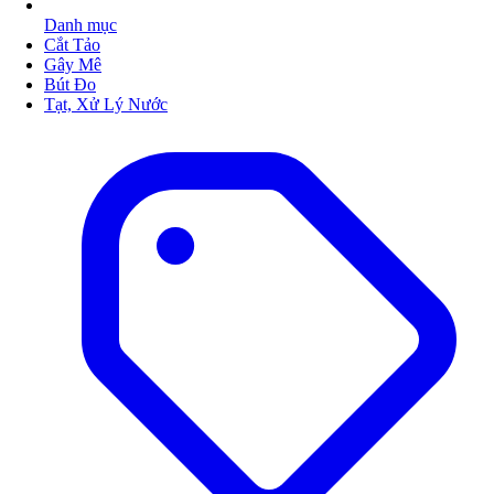
Danh mục
Cắt Tảo
Gây Mê
Bút Đo
Tạt, Xử Lý Nước