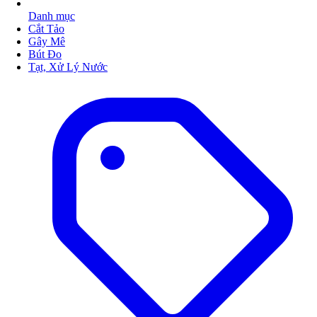
Danh mục
Cắt Tảo
Gây Mê
Bút Đo
Tạt, Xử Lý Nước