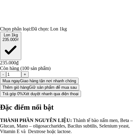
Chọn phân loại:
Đã chọn:
Lon 1kg
Lon 1kg
235.000₫
235.000₫
Còn hàng (100 sản phẩm)
-
+
Mua ngay
Giao hàng tận nơi nhanh chóng
Thêm giỏ hàng
Giữ sản phẩm để mua sau
Trả góp 0%
Xét duyệt nhanh qua điện thoại
Đặc điểm nổi bật
THÀNH PHẦN NGUYÊN LIỆU:
Thành tế bào nấm men, Beta –
Glucan, Mano – oligosaccharides, Bacilus subtilis, Selenium yeast,
Vitamin E và Dextrose hoặc lactose.