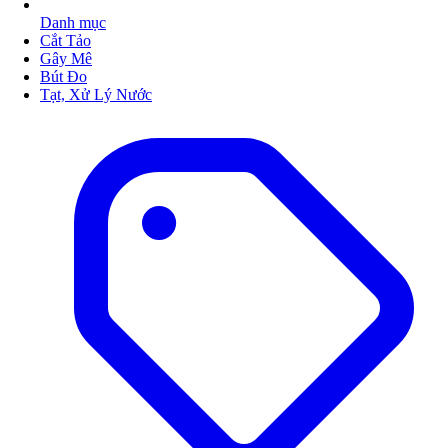
Danh mục
Cắt Tảo
Gây Mê
Bút Đo
Tạt, Xử Lý Nước