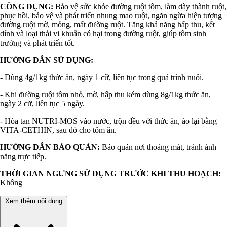
CÔNG DỤNG:
Bảo vệ sức khỏe đường ruột tôm, làm dày thành ruột,
phục hồi, bảo vệ và phát triển nhung mao ruột, ngăn ngừa hiện tượng
đường ruột mờ, mỏng, mất đường ruột. Tăng khả năng hấp thu, kết
dính và loại thải vi khuẩn có hại trong đường ruột, giúp tôm sinh
trưởng và phát triển tốt.
HƯỚNG DẪN SỬ DỤNG:
- Dùng 4g/1kg thức ăn, ngày 1 cữ, liên tục trong quá trình nuôi.
- Khi đường ruột tôm nhỏ, mờ, hấp thu kém dùng 8g/1kg thức ăn,
ngày 2 cữ, liên tục 5 ngày.
- Hòa tan NUTRI-MOS vào nước, trộn đều với thức ăn, áo lại bằng
VITA-CETHIN, sau đó cho tôm ăn.
HƯỚNG DẪN BẢO QUẢN:
Bảo quản nơi thoáng mát, tránh ánh
nắng trực tiếp.
THỜI GIAN NGƯNG SỬ DỤNG TRƯỚC KHI THU HOẠCH:
Không
Xem thêm nội dung