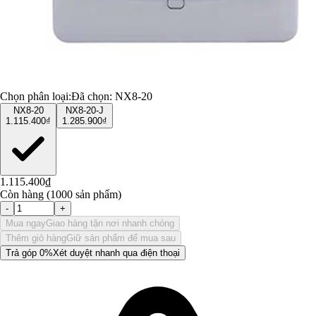
Chọn phân loại:
Đã chọn:
NX8-20
NX8-20
NX8-20-J
1.115.400₫
1.285.900₫
1.115.400₫
Còn hàng (1000 sản phẩm)
-
+
Mua ngay
Giao hàng tận nơi nhanh chóng
Thêm giỏ hàng
Giữ sản phẩm để mua sau
Trả góp 0%
Xét duyệt nhanh qua điện thoại