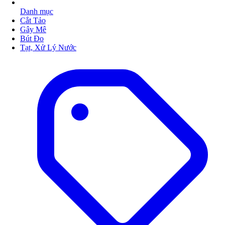
Danh mục
Cắt Tảo
Gây Mê
Bút Đo
Tạt, Xử Lý Nước