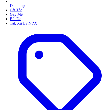
Danh mục
Cắt Tảo
Gây Mê
Bút Đo
Tạt, Xử Lý Nước