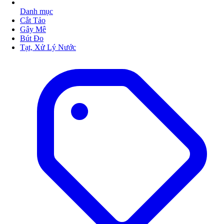
Danh mục
Cắt Tảo
Gây Mê
Bút Đo
Tạt, Xử Lý Nước