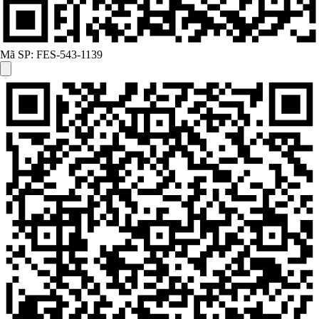
Mã SP:
FES-543-1139