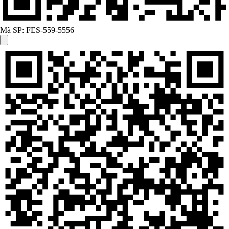
Mã SP:
FES-559-5556