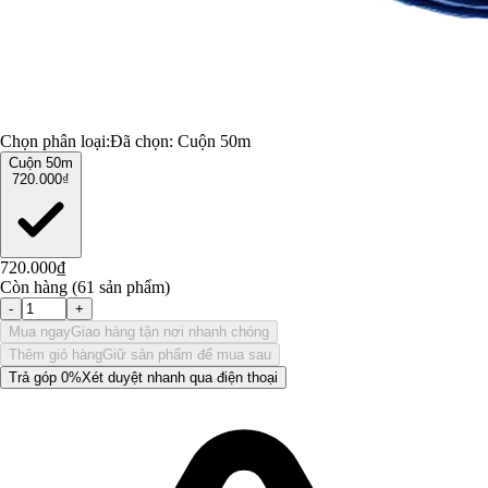
Chọn phân loại:
Đã chọn:
Cuộn 50m
Cuộn 50m
720.000₫
720.000₫
Còn hàng (61 sản phẩm)
-
+
Mua ngay
Giao hàng tận nơi nhanh chóng
Thêm giỏ hàng
Giữ sản phẩm để mua sau
Trả góp 0%
Xét duyệt nhanh qua điện thoại