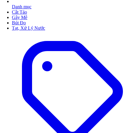
Danh mục
Cắt Tảo
Gây Mê
Bút Đo
Tạt, Xử Lý Nước